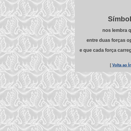
Símbol
nos lembra q
entre duas forças o
e que cada força carre
[
Volta ao Í