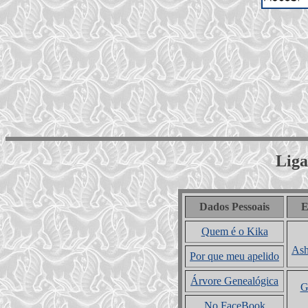
Liga
Dados Pessoais
E
Quem é o Kika
Ash
Por que meu apelido
Árvore Genealógica
G
No FaceBook