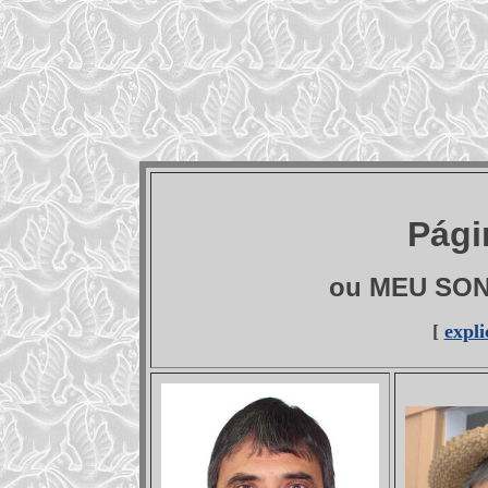
Pági
ou MEU SO
[
expl