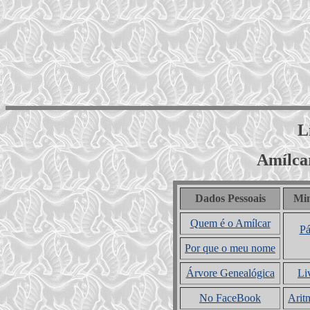
L
Amílca
Dados Pessoais
Mi
Quem é o Amílcar
Pá
Por que o meu nome
Árvore Genealógica
Li
No FaceBook
Arit