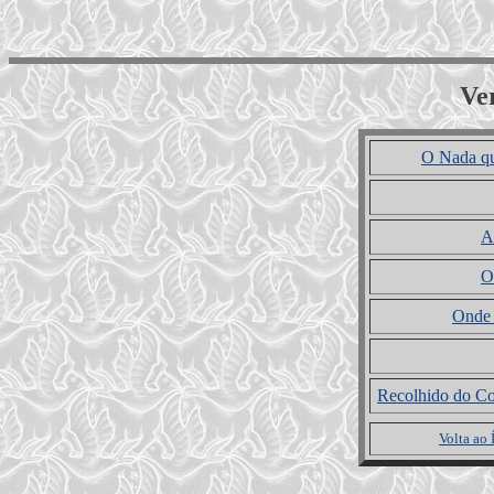
Ver
O Nada qu
A
O
Onde 
Recolhido do Co
Volta ao 