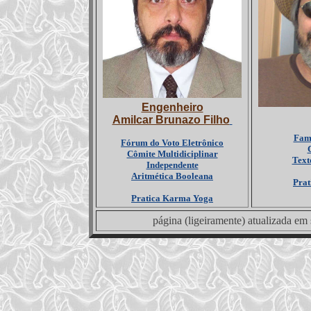
Engenheiro
Amilcar Brunazo Filho
Famí
Fórum do Voto Eletrônico
Cômite Multidiciplinar
Text
Independente
Aritmética Booleana
Prat
Pratica Karma Yoga
página (ligeiramente) atualizada em